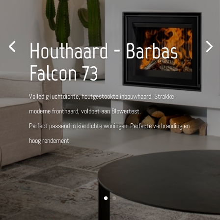
Houthaard - Barbas
Falcon 73
Volledig luchtdichte, houtgestookte inbouwhaard. Strakke
moderne fronthaard, voldoet aan Blowertest.
Perfect passend in kierdichte woningen. Perfecte verbranding en
hoog rendement,