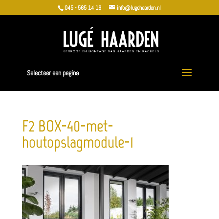
045 - 565 14 19
info@lugehaarden.nl
Selecteer een pagina
F2_BOX-40-met-
houtopslagmodule-1