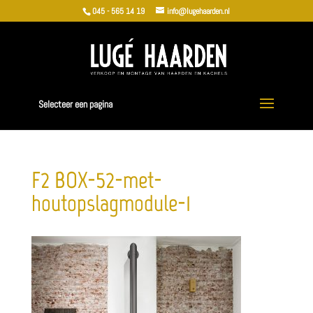
045 - 565 14 19
info@lugehaarden.nl
Selecteer een pagina
F2_BOX-52-met-
houtopslagmodule-1