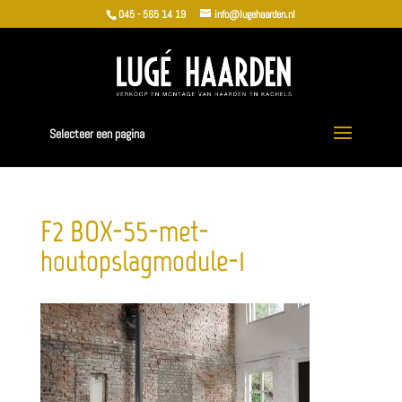
045 - 565 14 19
info@lugehaarden.nl
Selecteer een pagina
F2_BOX-55-met-
houtopslagmodule-1