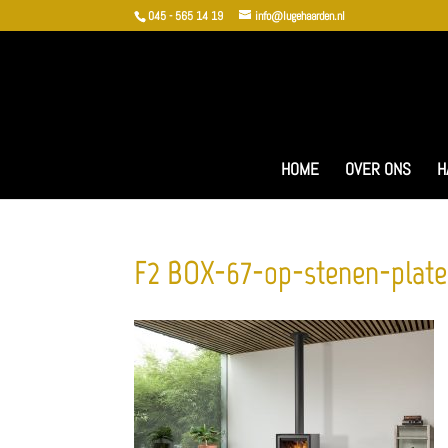
045 - 565 14 19
info@lugehaarden.nl
HOME
OVER ONS
H
F2_BOX-67-op-stenen-plate