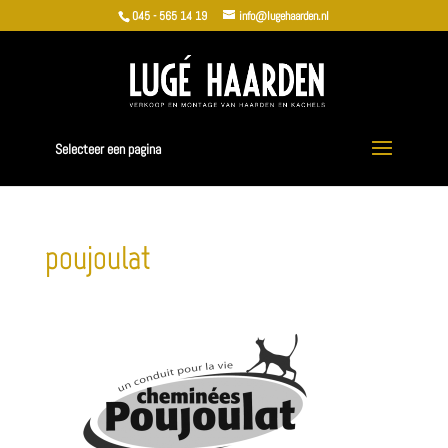
045 - 565 14 19
info@lugehaarden.nl
Selecteer een pagina
poujoulat