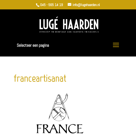
045 - 565 14 19
info@lugehaarden.nl
Selecteer een pagina
franceartisanat