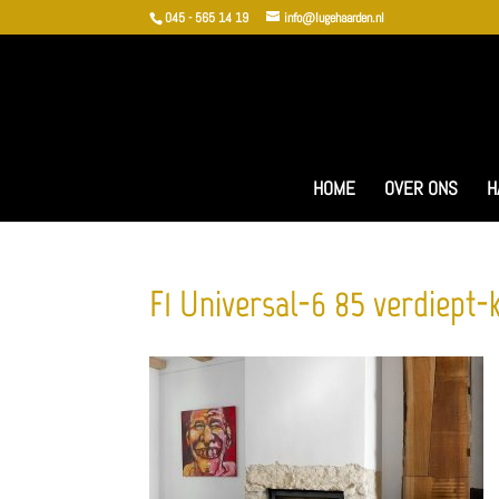
045 - 565 14 19
info@lugehaarden.nl
HOME
OVER ONS
H
F1_Universal-6_85_verdiept-