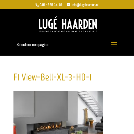
045 - 565 14 19
info@lugehaarden.nl
Selecteer een pagina
F1_View-Bell-XL-3-HD-1