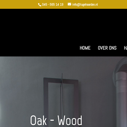
045 - 565 14 19
info@lugehaarden.nl
HOME
OVER ONS
H
Oak - Wood