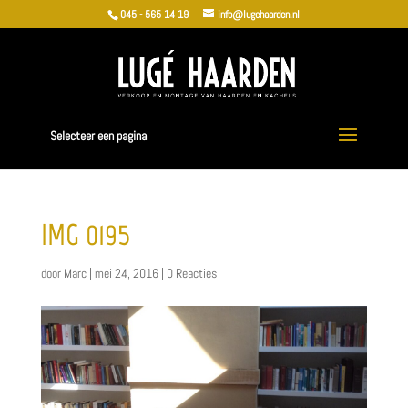
045 - 565 14 19
info@lugehaarden.nl
Selecteer een pagina
IMG_0195
door
Marc
|
mei 24, 2016
|
0 Reacties