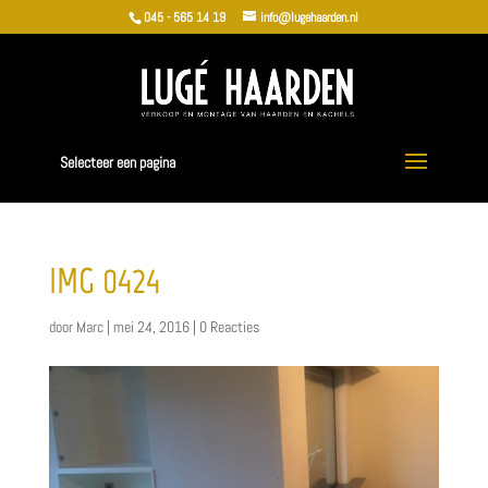
045 - 565 14 19
info@lugehaarden.nl
Selecteer een pagina
IMG_0424
door
Marc
|
mei 24, 2016
|
0 Reacties