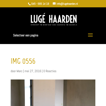
045 - 565 14 19
info@lugehaarden.nl
Selecteer een pagina
IMG_0556
door
Marc
|
mei 27, 2016
|
0 Reacties