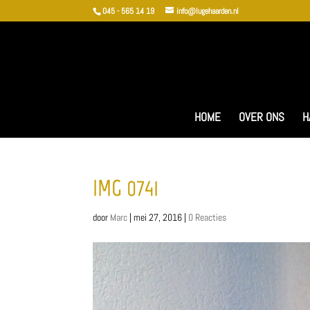
045 - 565 14 19
info@lugehaarden.nl
HOME
OVER ONS
H
IMG_0741
door
Marc
|
mei 27, 2016
|
0 Reacties