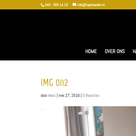
045 - 565 14 19
info@lugehaarden.nl
HOME
OVER ONS
H
IMG_0112
door
Marc
|
mei 27, 2016
|
0 Reacties