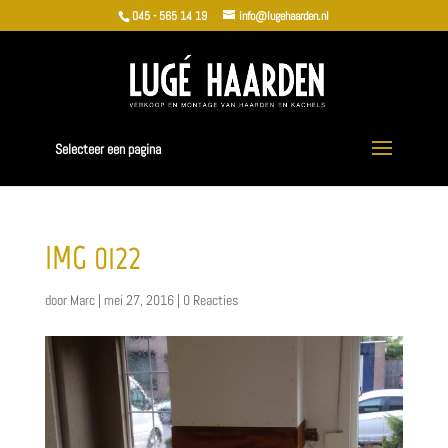
045 - 565 14 19
info@lugehaarden.nl
Selecteer een pagina
IMG_0122
door
Marc
|
mei 27, 2016
|
0 Reacties