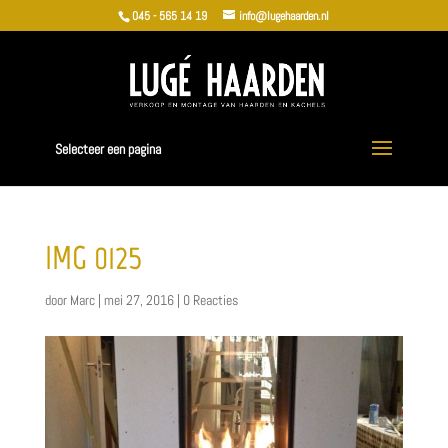
045 - 565 14 19
info@lugehaarden.nl
Selecteer een pagina
IMG_0125
door
Marc
|
mei 27, 2016
|
0 Reacties