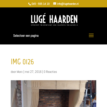
045 - 565 14 19
info@lugehaarden.nl
Selecteer een pagina
IMG_0126
door
Marc
|
mei 27, 2016
|
0 Reacties