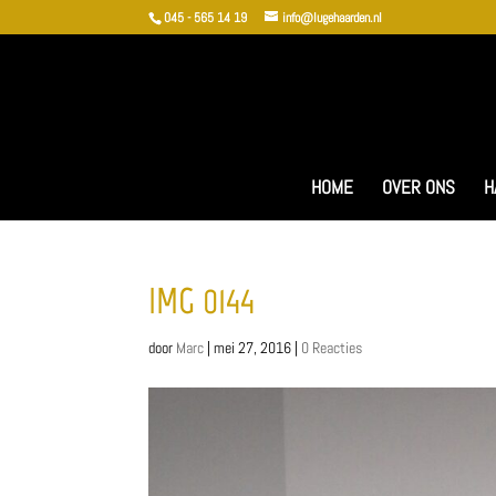
045 - 565 14 19
info@lugehaarden.nl
HOME
OVER ONS
H
IMG_0144
door
Marc
|
mei 27, 2016
|
0 Reacties