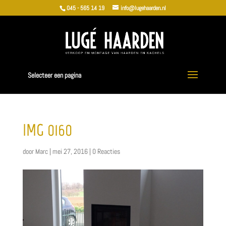
045 - 565 14 19
info@lugehaarden.nl
Selecteer een pagina
IMG_0160
door
Marc
|
mei 27, 2016
|
0 Reacties