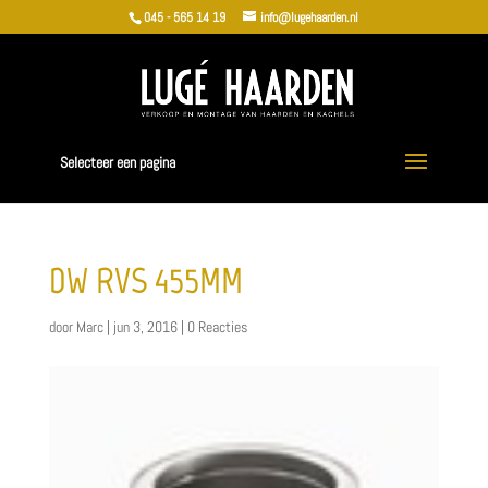
045 - 565 14 19
info@lugehaarden.nl
Selecteer een pagina
DW RVS 455MM
door
Marc
|
jun 3, 2016
|
0 Reacties