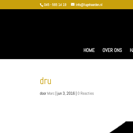
045 - 565 14 19
info@lugehaarden.nl
HOME
OVER ONS
H
dru
door
Marc
|
jun 3, 2016
|
0 Reacties