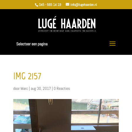
045 - 565 14 19
info@lugehaarden.nl
Selecteer een pagina
IMG_2157
door
Marc
|
aug 30, 2017
|
0 Reacties